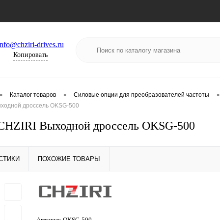
info@chziri-drives.ru
Копировать
•
•
•
Каталог товаров
Силовые опции для преобразователей частоты
ыходной дроссель OKSG-500
CHZIRI Выходной дроссель OKSG-500
СТИКИ
ПОХОЖИЕ ТОВАРЫ
Артикул:
OKSG-500