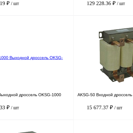
.19 ₽
129 228.36 ₽
/ шт
/ шт
В корзину
лик
Сравнение
Купить в 1 клик
Под заказ
В избранное
Выходной дроссель OKSG-1000
AKSG-50 Входной дроссель
.33 ₽
15 677.37 ₽
/ шт
/ шт
В корзину