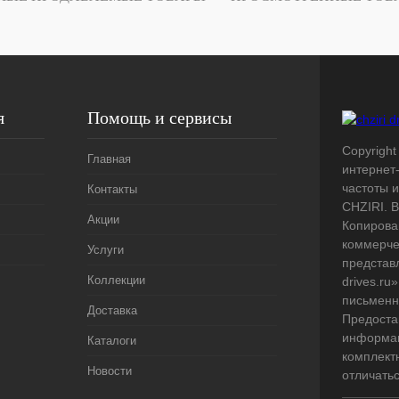
я
Помощь и сервисы
Copyright 
Главная
интернет
частоты 
Контакты
CHZIRI. 
Акции
Копирова
коммерче
Услуги
представл
Коллекции
drives.ru
письменн
Доставка
Предоста
информац
Каталоги
комплект
Новости
отличать