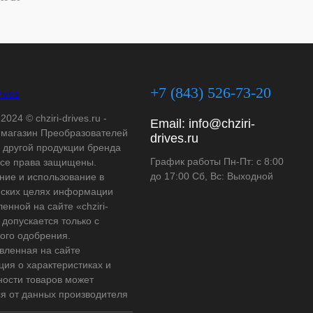
+7 (843) 526-73-20
2024 © chziri-drives.ru -
Email:
info@chziri-
-магазин Преобразователей
drives.ru
и другой продукции бренда
График работы Пн-Пт: с 8:00
Все права защищены.
до 17:00 Сб, Вс: Выходной
ние и использование в
ских целях информации
енной на сайте «chziri-
» допускается только с
ого одобрения.
вленная на сайте
ия о характеристиках и
ности товаров может
ся от данных производителя