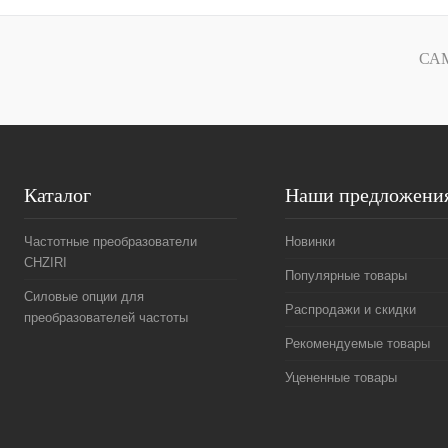
Купить в 1 клик
Сравнение
Купить в 1 к
В избранное
Под заказ
В избранное
СА
Каталог
Наши предложени
Частотные преобразователи
Новинки
CHZIRI
Популярные товары
Силовые опции для
Распродажи и скидки
преобразователей частоты
Рекомендуемые товары
Уцененные товары