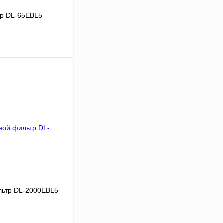
р DL-65EBL5
В корзину
Сравнение
Под заказ
льтр DL-2000EBL5