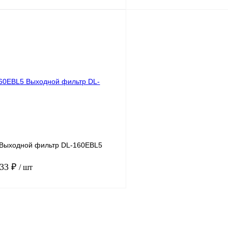
В корзину
лик
Сравнение
Купить в 1 клик
Под заказ
В избранное
Выходной фильтр DL-160EBL5
.33 ₽
/ шт
В корзину