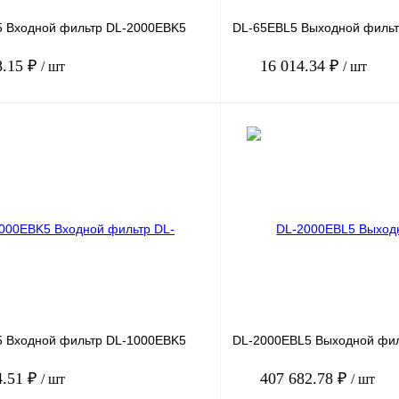
 Входной фильтр DL-2000EBK5
DL-65EBL5 Выходной фильт
8.15 ₽
16 014.34 ₽
/ шт
/ шт
В корзину
лик
Сравнение
Купить в 1 клик
Под заказ
В избранное
 Входной фильтр DL-1000EBK5
DL-2000EBL5 Выходной фи
4.51 ₽
407 682.78 ₽
/ шт
/ шт