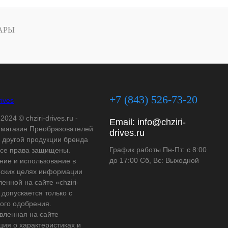
АРЫ
+7 (843) 526-73-20
2024 © chziri-drives.ru -
Email:
info@chziri-
-магазин Преобразователей
drives.ru
и другой продукции бренда
График работы Пн-Пт: с 8:00
Все права защищены.
до 17:00 Сб, Вс: Выходной
ние и использование в
ских целях информации
енной на сайте «chziri-
» допускается только с
ого одобрения.
вленная на сайте
ия о характеристиках и