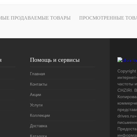
лик
Сравнение
Под заказ
МЫЕ ПРОДАВАЕМЫЕ ТОВАРЫ
ПРОСМОТРЕННЫЕ ТОВ
я
Помощь и сервисы
Copyright 
Главная
интернет
частоты 
Контакты
CHZIRI. 
Акции
Копирова
коммерче
Услуги
представл
Коллекции
drives.ru
письменн
Доставка
Предоста
информац
Каталоги