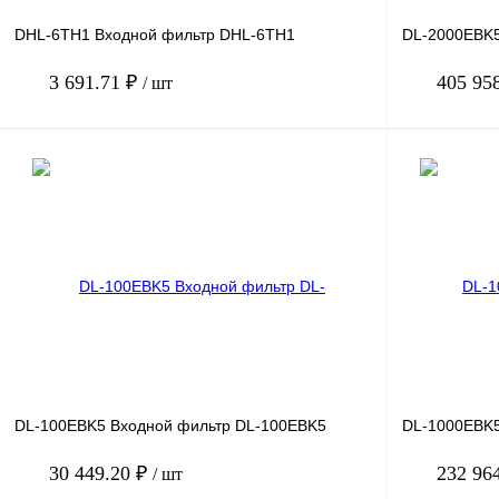
DHL-6TH1 Входной фильтр DHL-6TH1
DL-2000EBK5
3 691.71 ₽
405 95
/ шт
В корзину
Купить в 1 клик
Сравнение
Купить в 1 к
В избранное
Под заказ
В избранное
DL-100EBK5 Входной фильтр DL-100EBK5
DL-1000EBK5
30 449.20 ₽
232 96
/ шт