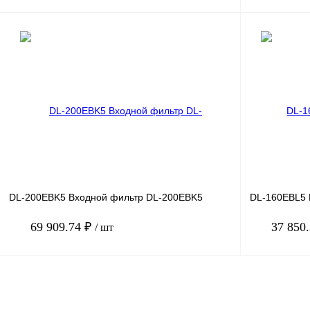
В корзину
Купить в 1 клик
Сравнение
Купить в 1 к
В избранное
Под заказ
В избранное
DL-200EBK5 Входной фильтр DL-200EBK5
DL-160EBL5 
69 909.74 ₽
37 850
/ шт
В корзину