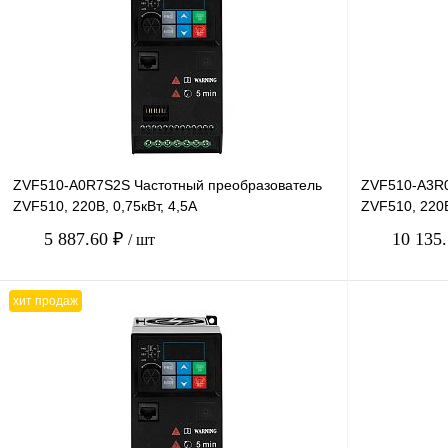
ZVF510-A0R7S2S Частотный преобразователь
ZVF510-A3R0
ZVF510, 220В, 0,75кВт, 4,5А
ZVF510, 220В
5 887.60 ₽
10 135
/ шт
хит продаж
В корзину
Купить в 1 клик
Сравнение
Купить в 1 к
В избранное
Под заказ
В избранное