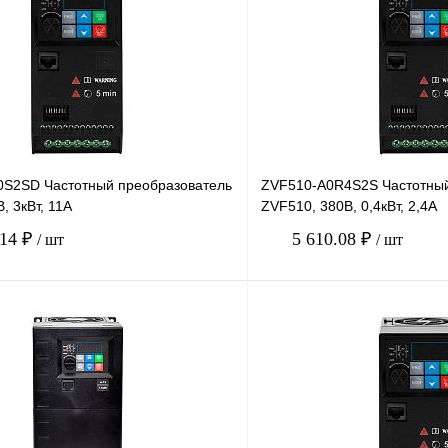
S2SD Частотный преобразователь
ZVF510-A0R4S2S Частотный
, 3кВт, 11А
ZVF510, 380В, 0,4кВт, 2,4А
.14 ₽
5 610.08 ₽
/ шт
/ шт
В корзину
лик
Сравнение
Купить в 1 клик
Под заказ
В избранное