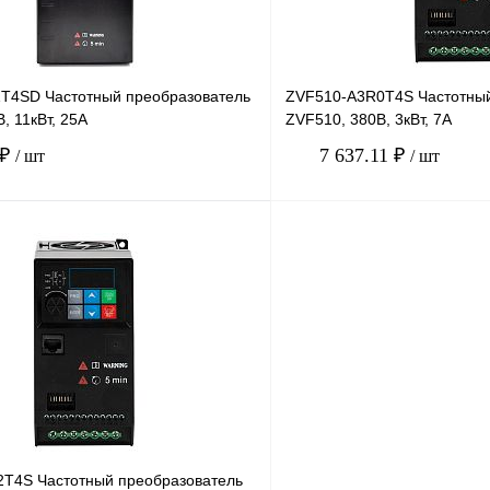
T4SD Частотный преобразователь
ZVF510-A3R0T4S Частотный
, 11кВт, 25А
ZVF510, 380В, 3кВт, 7А
 ₽
7 637.11 ₽
/ шт
/ шт
В корзину
лик
Сравнение
Купить в 1 клик
В
В избранное
наличии
T4S Частотный преобразователь