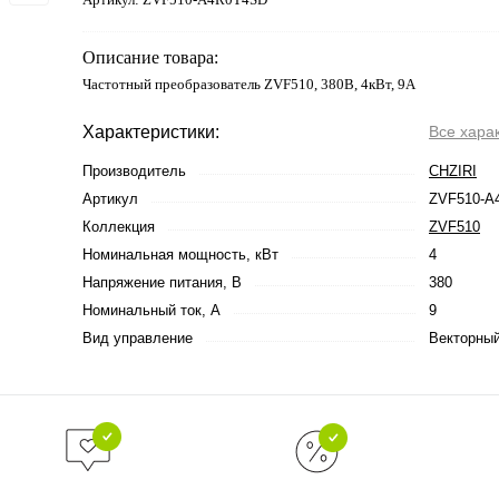
Описание товара:
Частотный преобразователь ZVF510, 380В, 4кВт, 9А
Характеристики:
Все хара
Производитель
CHZIRI
Артикул
ZVF510-A
Коллекция
ZVF510
Номинальная мощность, кВт
4
Напряжение питания, В
380
Номинальный ток, А
9
Вид управление
Векторны