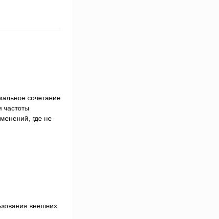
мальное сочетание
и частоты
менений, где не
льзования внешних