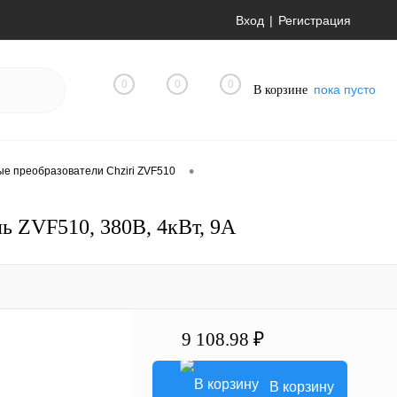
Вход
Регистрация
0
0
0
пока пусто
В корзине
•
ые преобразователи Chziri ZVF510
 ZVF510, 380В, 4кВт, 9А
9 108.98 ₽
В корзину