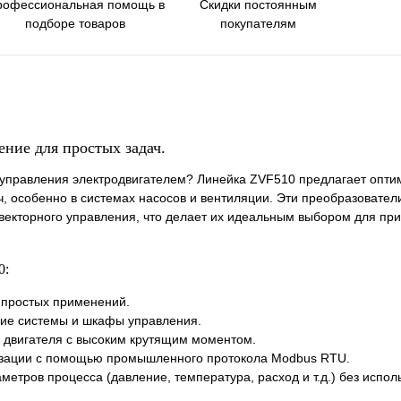
Скидки постоянным
рофессиональная помощь в
покупателям
подборе товаров
ние для простых задач.
управления электродвигателем? Линейка ZVF510 предлагает опти
, особенно в системах насосов и вентиляции. Эти преобразовател
кторного управления, что делает их идеальным выбором для при
0:
 простых применений.
щие системы и шкафы управления.
 двигателя с высоким крутящим моментом.
изации с помощью промышленного протокола Modbus RTU.
тров процесса (давление, температура, расход и т.д.) без испо