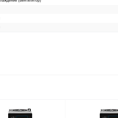
лаждение (Вентилятор)
C
C