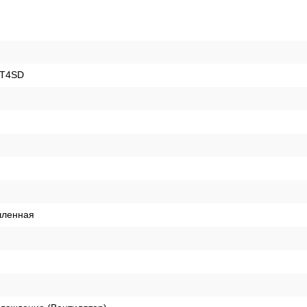
0T4SD
ленная