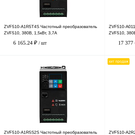
ZVF510-A1R5T4S Частотный преобразователь
ZVF510-A011
ZVF510, 380В, 1,5кВт, 3,7А
ZVF510, 380В
6 165.24 ₽
17 377
/ шт
хит продаж
В корзину
Купить в 1 клик
Сравнение
Купить в 1 к
В избранное
В
В избранное
наличии
ZVF510-A1R5S2S Частотный преобразователь
ZVF510-A2R2