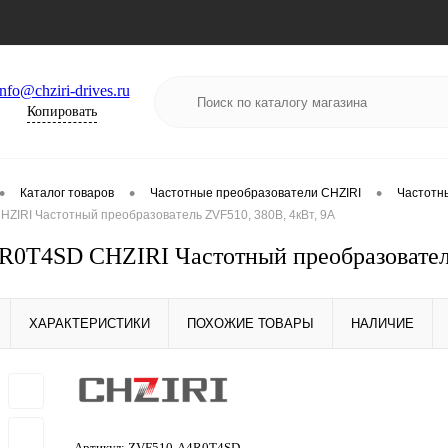
info@chziri-drives.ru
Копировать
•
•
•
Каталог товаров
Частотные преобразователи CHZIRI
Частотн
ZIRI Частотный преобразователь ZVF510, 380В, 4кВт, 9А
0T4SD CHZIRI Частотный преобразователь
ХАРАКТЕРИСТИКИ
ПОХОЖИЕ ТОВАРЫ
НАЛИЧИЕ
Артикул:
ZVF510-A4R0T4SD