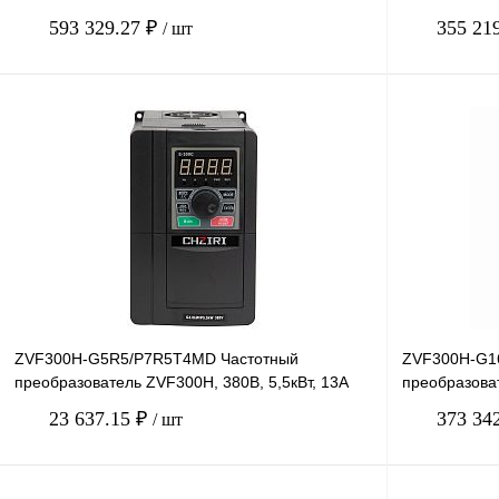
593 329.27 ₽
355 21
/ шт
В корзину
Купить в 1 клик
Сравнение
Купить в 1 к
В избранное
Под заказ
В избранное
ZVF300H-G5R5/P7R5T4MD Частотный
ZVF300H-G16
преобразователь ZVF300H, 380В, 5,5кВт, 13А
преобразова
23 637.15 ₽
373 34
/ шт