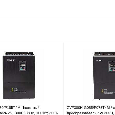
60/P185T4M Частотный
ZVF300H-G055/P075T4M Ча
тель ZVF300H, 380В, 160кВт, 300А
преобразователь ZVF300H, 