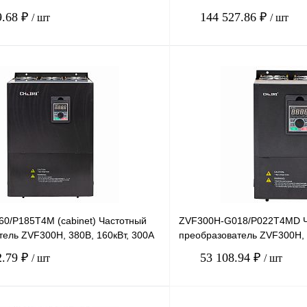
9.68 ₽
144 527.86 ₽
/ шт
/ шт
В корзину
лик
Сравнение
Купить в 1 клик
Под заказ
В избранное
0/P185T4M (cabinet) Частотный
ZVF300H-G018/P022T4MD Ч
тель ZVF300H, 380В, 160кВт, 300А
преобразователь ZVF300H, 3
2.79 ₽
53 108.94 ₽
/ шт
/ шт