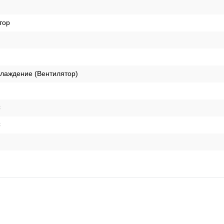
тор
лаждение (Вентилятор)
C
C