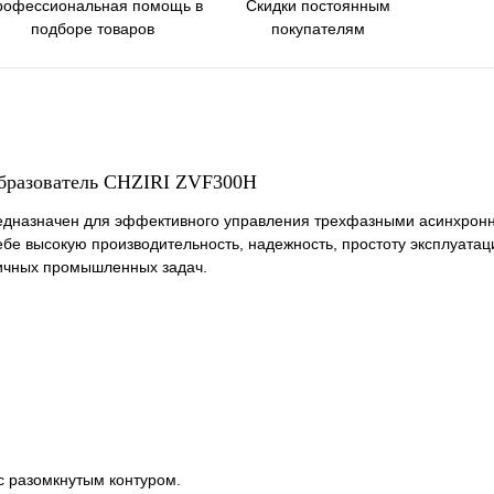
Скидки постоянным
рофессиональная помощь в
покупателям
подборе товаров
бразователь CHZIRI ZVF300H
редназначен для эффективного управления трехфазными асинхрон
ебе высокую производительность, надежность, простоту эксплуата
личных промышленных задач.
с разомкнутым контуром.