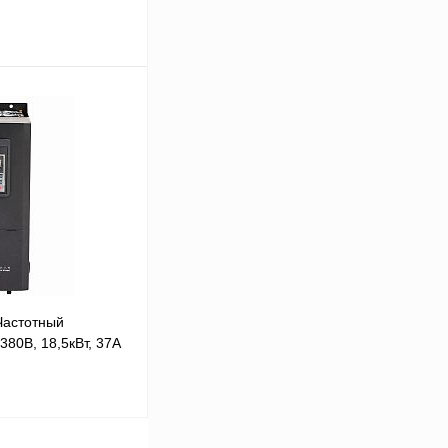
В корзину
Сравнение
Под заказ
астотный
80В, 18,5кВт, 37А