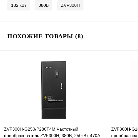
132 кВт
380В
ZVF300H
ПОХОЖИЕ ТОВАРЫ (8)
ZVF300H-G250/P280T4M Частотный
ZVF300H-G1
преобразователь ZVF300H, 380В, 250кВт, 470А
преобразова