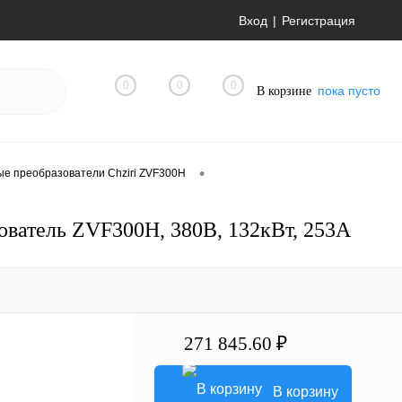
Вход
Регистрация
0
0
0
пока пусто
В корзине
•
ые преобразователи Chziri ZVF300H
ватель ZVF300H, 380В, 132кВт, 253А
271 845.60 ₽
В корзину