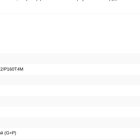
2/P160T4M
й (G+P)