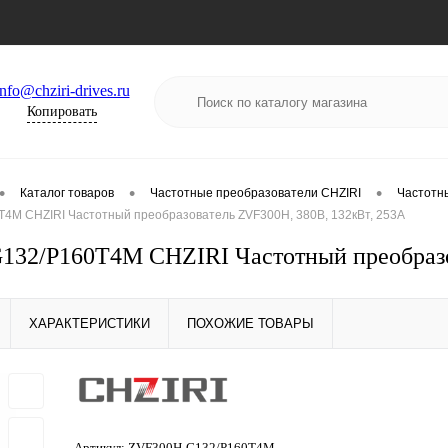
info@chziri-drives.ru
Копировать
•
•
•
Каталог товаров
Частотные преобразователи CHZIRI
Частотн
4M CHZIRI Частотный преобразователь ZVF300H, 380В, 132кВт, 253А
32/P160T4M CHZIRI Частотный преобразо
ХАРАКТЕРИСТИКИ
ПОХОЖИЕ ТОВАРЫ
Артикул:
ZVF300H-G132/P160T4M